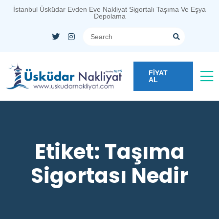
İstanbul Üsküdar Evden Eve Nakliyat Sigortalı Taşıma Ve Eşya
Depolama
FİYAT
AL
Etiket:
Taşıma
Sigortası Nedir